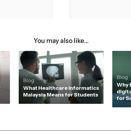
You may also like...
Blog
Blog
Why 
r
What Healthcare Informatics
digit
Malaysia Means for Students
for S