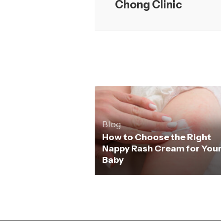
Chong Clinic
Blog
How to Choose the Right
Nappy Rash Cream for You
Baby