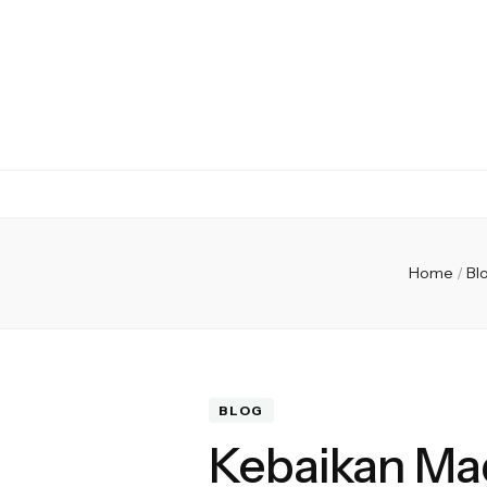
Mom's Choice
Home
/
Bl
BLOG
Kebaikan Mad