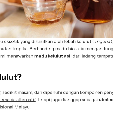
u eksotik yang dihasilkan oleh lebah kelulut (
Trigona
)
 hutan tropika. Berbanding madu biasa, ia mengandung
kami menawarkan
madu kelulut asli
dari ladang tempata
lulut?
air, sedikit masam, dan dipenuhi dengan komponen pen
emanis alternatif
, tetapi juga dianggap sebagai
ubat s
sional Melayu.