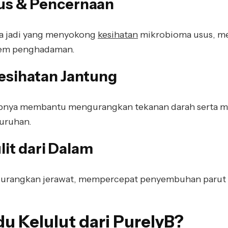
sus & Pencernaan
a jadi yang menyokong
kesihatan
mikrobioma usus, m
stem penghadaman.
esihatan Jantung
robnya membantu mengurangkan tekanan darah serta m
luruhan.
lit dari Dalam
rangkan jerawat, mempercepat penyembuhan parut da
u Kelulut dari PurelyB?