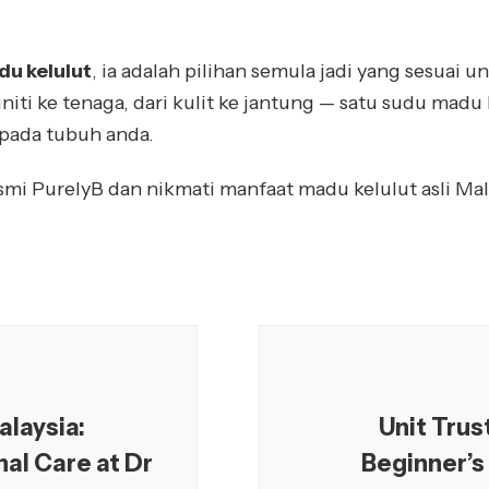
du kelulut
, ia adalah pilihan semula jadi yang sesuai
niti ke tenaga, dari kulit ke jantung — satu sudu madu 
pada tubuh anda.
smi PurelyB dan nikmati manfaat madu kelulut asli Ma
laysia:
Unit Trus
nal Care at Dr
Beginner’s